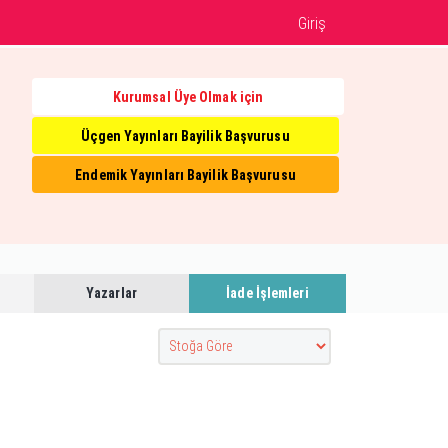
Giriş
Kurumsal Üye Olmak için
Üçgen Yayınları Bayilik Başvurusu
Endemik Yayınları Bayilik Başvurusu
Yazarlar
İade İşlemleri