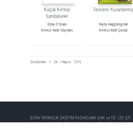
Küçük Kırmızı
Tencere Yuvarlanmı
Sandalyeler
Edna O'brien
Feyza Hepçilingirler
Kırmızı Kedi Yayınları
Kırmızı Kedi Çocuk
Gösterilen : 1 - 24
/ Hepsi : 1215
BORA YAYINCILIK DAĞITIM PAZARLAMA SAN. ve TİC. LTD. ŞTİ.
Yenibosna Mah. Prof. Dr. Mustafa Nevzat Pisak Cad. No:11 Bah
Tel: +90 (212) 451 41 00 Faks: +90 (212) 451 41 08 - 58