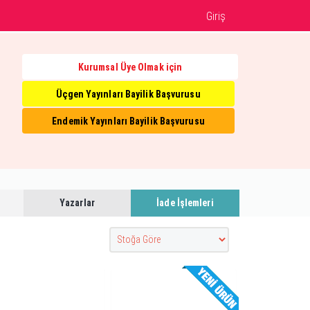
Giriş
Kurumsal Üye Olmak için
Üçgen Yayınları Bayilik Başvurusu
Endemik Yayınları Bayilik Başvurusu
Yazarlar
İade İşlemleri