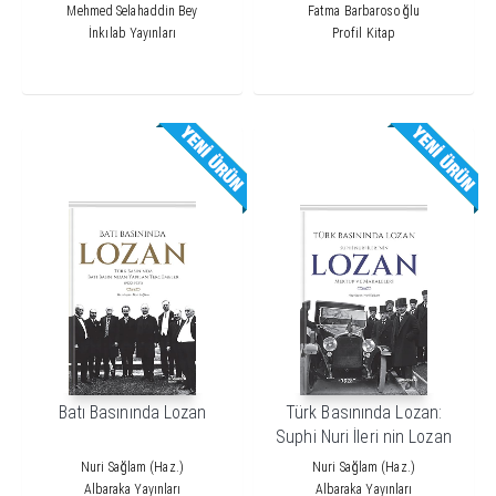
Devleti’nin Yıkılışı Hakkında
Mehmed Selahaddin Bey
Fatma Barbarosoğlu
Bildiklerim
İnkılab Yayınları
Profil Kitap
Batı Basınında Lozan
Türk Basınında Lozan:
Suphi Nuri İleri nin Lozan
Mektup ve Makaleleri
Nuri Sağlam (Haz.)
Nuri Sağlam (Haz.)
Albaraka Yayınları
Albaraka Yayınları