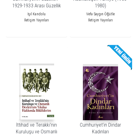
1929-1933 Arası Güzellik
1980)
Yarışmalarında Milli İdeoloji
Işıl Kandolu
Vefa Saygın Öğütle
ve Asri Kadın
İletişim Yayınları
İletişim Yayınları
İttihad ve Terakki’nin
Cumhuriyet'in Dindar
Kuruluşu ve Osmanlı
Kadınları