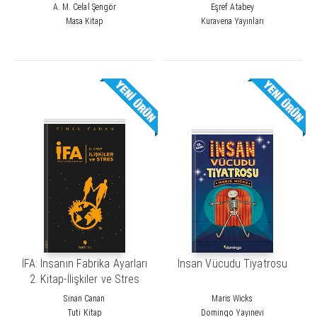
A. M. Celal Şengör
Eşref Atabey
Masa Kitap
Kuravena Yayınları
İFA: İnsanın Fabrika Ayarları
İnsan Vücudu Tiyatrosu
2. Kitap-İlişkiler ve Stres
Sinan Canan
Maris Wicks
Tuti Kitap
Domingo Yayınevi