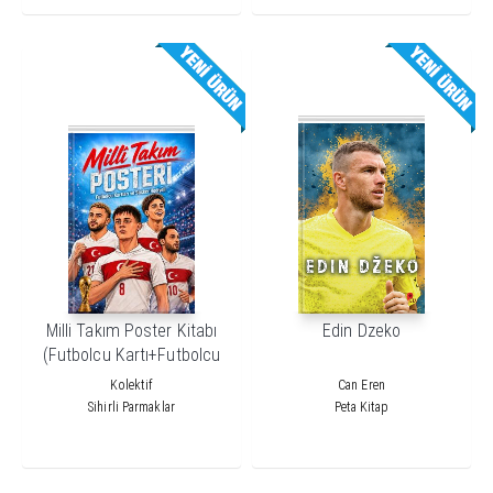
Milli Takım Poster Kitabı
Edin Dzeko
(Futbolcu Kartı+Futbolcu
Sticker Hediyeli)
Kolektif
Can Eren
Sihirli Parmaklar
Peta Kitap