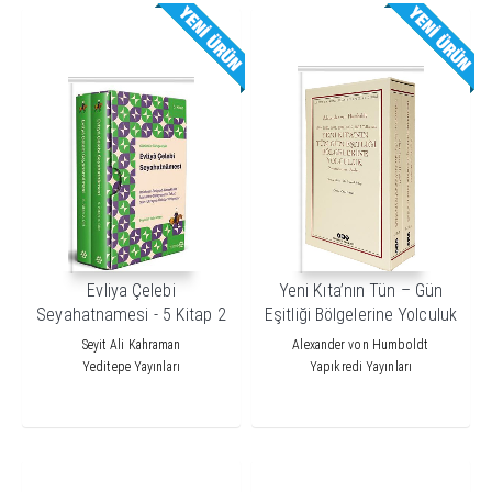
Evliya Çelebi
Yeni Kıta’nın Tün – Gün
Seyahatnamesi - 5 Kitap 2
Eşitliği Bölgelerine Yolculuk
Cilt
(1799-1800-1801-1802-
Seyit Ali Kahraman
Alexander von Humboldt
1803-1804 Yıllarında)
Yeditepe Yayınları
Yapıkredi Yayınları
Zamandizinsel Anlatı