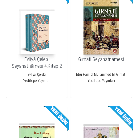
Evliyâ Çelebi
Gırnati Seyahatnamesi
Seyahatnâmesi 4.Kitap 2
Cilt ( Kutulu)
Evliya Çelebi
Ebu Hamid Muhammed El Gırnati
Yeditepe Yayınları
Yeditepe Yayınları