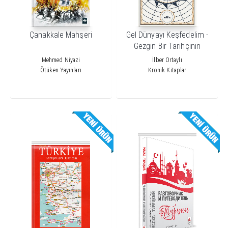
Çanakkale Mahşeri
Gel Dünyayı Keşfedelim -
Gezgin Bir Tarihçinin
Seyahat Defteri
Mehmed Niyazi
İlber Ortaylı
Ötüken Yayınları
Kronik Kitaplar