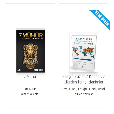
7 Mühür
Gezgin Yüzler 7 Kıtada 77
Ülkeden İlginç İzlenimler
Ata Nirun
Emel Fıratlı, Ertuğrul Fıratlı, Ünsal
Aktaş, Timur
Wizart Yayınları
Pelikan Yayınları