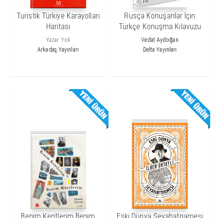
Turistik Türkiye Karayolları
Rusça Konuşanlar İçin
Haritası
Türkçe Konuşma Kılavuzu
ve Gezi Rehberi
Yazar Yok
Vedat Aydoğan
Arkadaş Yayınları
Delta Yayınları
Benim Kentlerim Benim
Eski Dünya Seyahatnamesi