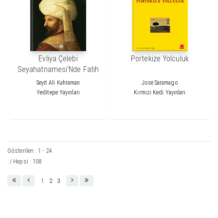
Evliya Çelebi
Portekize Yolculuk
Seyahatnamesi'Nde Fatih
Sultan Mehmed
Seyit Ali Kahraman
Jose Saramago
Yeditepe Yayınları
Kırmızı Kedi Yayınları
Gösterilen : 1 - 24
/ Hepsi : 108
1
2
3