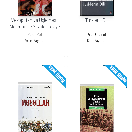
Mezopotamya Üçlemesi -
Türklerin Dili
Mahmud İle Yezida. Taziye.
Geyikler Lanetler
Yazar Yok
Fuat Bozkurt
Metis Yayınları
Kapı Yayınları