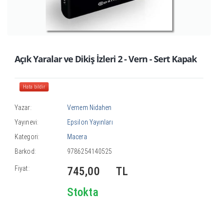
Açık Yaralar ve Dikiş İzleri 2 - Vern - Sert Kapak
Hata bildir
Yazar:
Vernem Nidahen
Yayınevi:
Epsilon Yayınları
Kategori:
Macera
Barkod:
9786254140525
Fiyat:
745,00
TL
Stokta