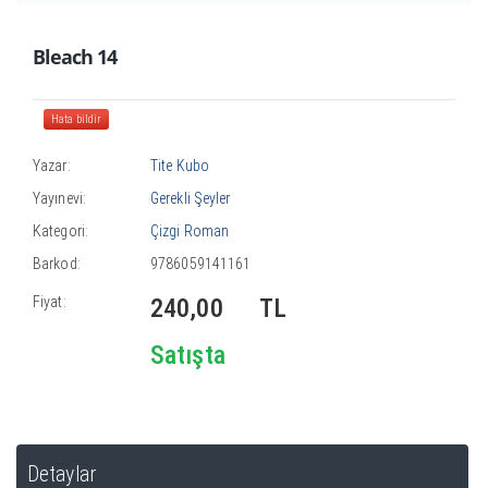
Bleach 14
Hata bildir
Yazar:
Tite Kubo
Yayınevi:
Gerekli Şeyler
Kategori:
Çizgi Roman
Barkod:
9786059141161
Fiyat:
240,00
TL
Satışta
Detaylar