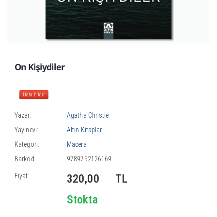
On Kişiydiler
Hata bildir
Yazar:
Agatha Christie
Yayınevi:
Altın Kitaplar
Kategori:
Macera
Barkod:
9789752126169
Fiyat:
320,00
TL
Stokta