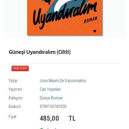
Güneşi Uyandıralım (Ciltli)
Hata bildir
Yazar:
Jose Mauro De Vasconcelos
Yayınevi:
Can Yayınları
Kategori:
Dünya Roman
Barkod:
9789750745928
Fiyat:
485,00
TL