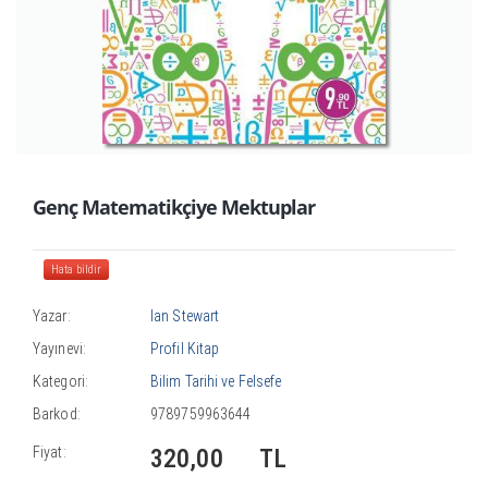
Genç Matematikçiye Mektuplar
Hata bildir
Yazar:
Ian Stewart
Yayınevi:
Profil Kitap
Kategori:
Bilim Tarihi ve Felsefe
Barkod:
9789759963644
Fiyat:
320,00
TL