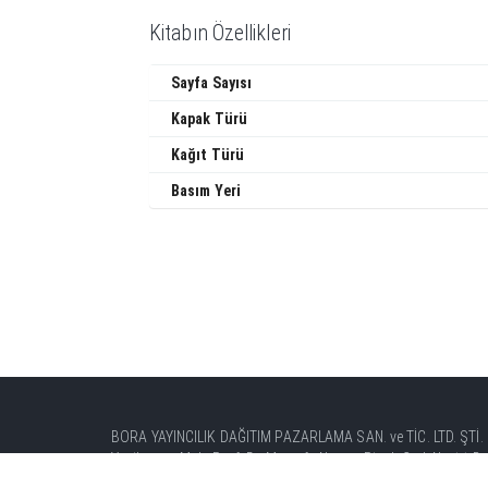
Kitabın Özellikleri
Sayfa Sayısı
Kapak Türü
Kağıt Türü
Basım Yeri
BORA YAYINCILIK DAĞITIM PAZARLAMA SAN. ve TİC. LTD. ŞTİ.
Yenibosna Mah. Prof. Dr. Mustafa Nevzat Pisak Cad. No:11 Bah
Tel: +90 (212) 451 41 00 Faks: +90 (212) 451 41 08 - 58