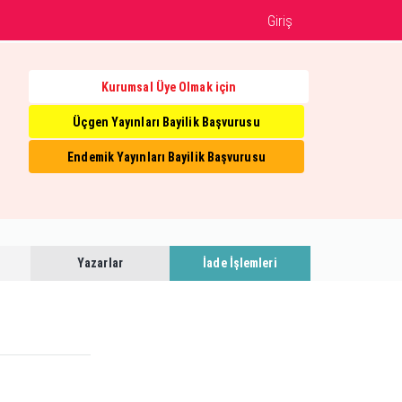
Giriş
Kurumsal Üye Olmak için
Üçgen Yayınları Bayilik Başvurusu
Endemik Yayınları Bayilik Başvurusu
Yazarlar
İade İşlemleri