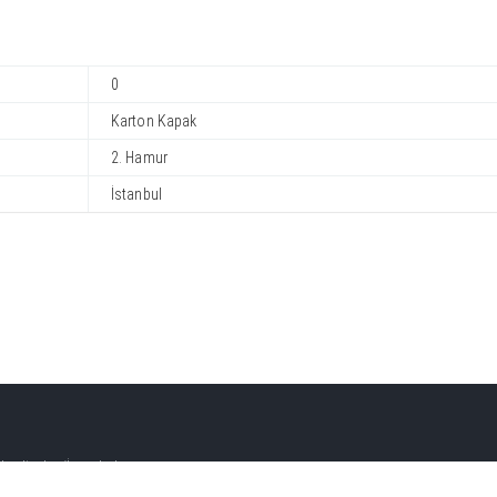
0
Karton Kapak
2. Hamur
İstanbul
çelievler /İstanbul