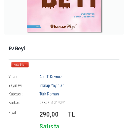
Ev Beyi
Hata bildir
Yazar:
Aslı T. Kızmaz
Yayınevi:
İnkılap Yayınları
Kategori:
Türk Roman
Barkod:
9789751049094
Fiyat:
290,00
TL
Satışta