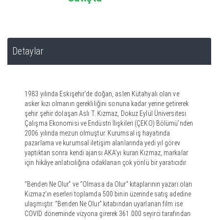
Detaylar
1983 yılında Eskişehir’de doğan, aslen Kütahyalı olan ve
asker kızı olmanın gerekliliğini sonuna kadar yerine getirerek
şehir şehir dolaşan Aslı T. Kızmaz, Dokuz Eylül Üniversitesi
Çalışma Ekonomisi ve Endüstri İlişkileri (ÇEKO) Bölümü’nden
2006 yılında mezun olmuştur. Kurumsal iş hayatında
pazarlama ve kurumsal iletişim alanlarında yedi yıl görev
yaptıktan sonra kendi ajansı AKA’yı kuran Kızmaz, markalar
için hikâye anlatıcılığına odaklanan çok yönlü bir yaratıcıdır.
“Benden Ne Olur” ve “Olmasa da Olur” kitaplarının yazarı olan
Kızmaz’ın eserleri toplamda 500 binin üzerinde satış adedine
ulaşmıştır. “Benden Ne Olur” kitabından uyarlanan film ise
COVID döneminde vizyona girerek 361.000 seyirci tarafından