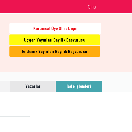
Giriş
Kurumsal Üye Olmak için
Üçgen Yayınları Bayilik Başvurusu
Endemik Yayınları Bayilik Başvurusu
Yazarlar
İade İşlemleri