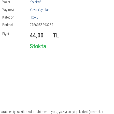
Yazar:
Kolektıf
Yayınevi:
Yuva Yayınları
Kategori:
İlkokul
Barkod:
9786055393762
Fiyat:
44,00
TL
Stokta
 aracı en iyi şekilde kullanabilmenin yolu, yazıyı en iyi şekilde öğrenmektir.