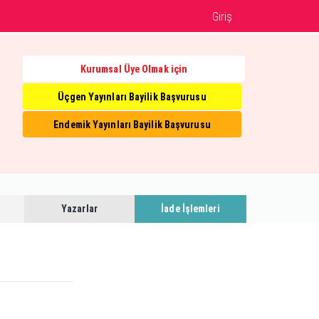
Giriş
Kurumsal Üye Olmak için
Üçgen Yayınları Bayilik Başvurusu
Endemik Yayınları Bayilik Başvurusu
Yazarlar
İade İşlemleri