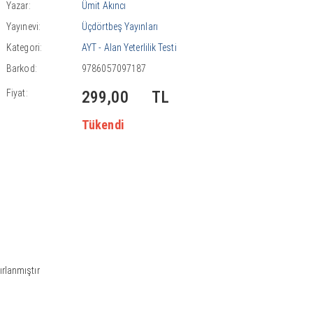
Yazar:
Ümit Akıncı
Yayınevi:
Üçdörtbeş Yayınları
Kategori:
AYT - Alan Yeterlilik Testi
Barkod:
9786057097187
Fiyat:
299,00
TL
Tükendi
ırlanmıştır