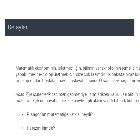
Detaylar
Matematik ekonominin, işletmeciliğin, bilimin ve teknolojinin temelidir; 
yapabilmek, teknoloji üretmek için size çok lazımdır. İlk bakışta biraz ü
öğrenip ondan faydalanmaya başlayabilirsiniz. O saat size başarının ve
A’dan Z’ye Matematik
cebirden geometriye, istatistikten kalkülüse bütün
matematikçilerin hayatları ve eserleriyle ilgili aklınıza gelebilecek bütün
• Pisagor’un matematiğe katkısı neydi?
• Harezmi kimdir?