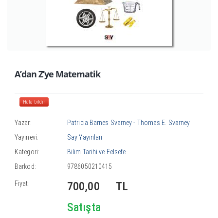
A’dan Z’ye Matematik
Hata bildir
Yazar:
Patricia Barnes Svarney - Thomas E. Svarney
Yayınevi:
Say Yayınları
Kategori:
Bilim Tarihi ve Felsefe
Barkod:
9786050210415
Fiyat:
700,00
TL
Satışta