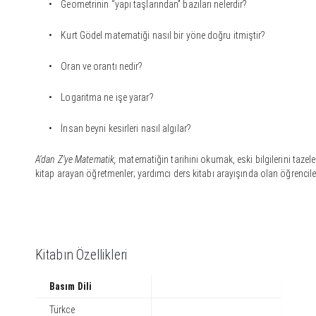
• Geometrinin “yapı taşlarından” bazıları nelerdir?
• Kurt Gödel matematiği nasıl bir yöne doğru itmiştir?
• Oran ve orantı nedir?
• Logaritma ne işe yarar?
• İnsan beyni kesirleri nasıl algılar?
A’dan Z’ye Matematik,
matematiğin tarihini okumak, eski bilgilerini tazel
kitap arayan öğretmenler; yardımcı ders kitabı arayışında olan öğrenciler iç
Kitabın Özellikleri
Basım Dili
Türkce