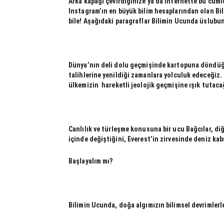
Arka kapağı çevirdiğinize ya da internette bu cüml
Instagram’ın en büyük bilim hesaplarından olan Bi
bile! Aşağıdaki paragraflar Bilimin Ucunda üslubu
Dünya’nın deli dolu geçmişinde kartopuna döndüğü,
talihlerine yenildiği zamanlara yolculuk edeceğiz.
ülkemizin
hareketli jeolojik geçmişine ışık tutaca
Canlılık ve türleşme konusuna bir ucu Bağcılar, diğ
içinde değiştiğini, Everest’in zirvesinde deniz kab
Başlayalım mı?
Bilimin Ucunda, doğa algımızın bilimsel devrimlerl