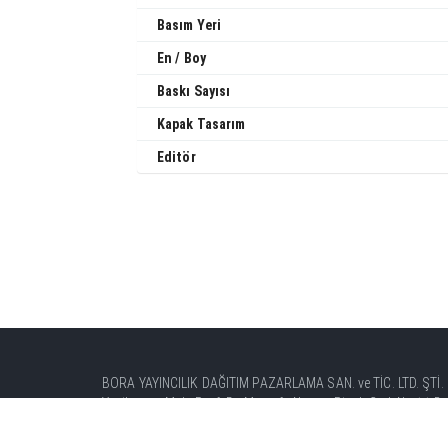
Basım Yeri
En / Boy
Baskı Sayısı
Kapak Tasarım
Editör
BORA YAYINCILIK DAĞITIM PAZARLAMA SAN. ve TİC. LTD. ŞTİ.
Yenibosna Mah. Prof. Dr. Mustafa Nevzat Pisak Cad. No:11 Bah
Tel: +90 (212) 451 41 00 Faks: +90 (212) 451 41 08 - 58
info@boradagitim.com