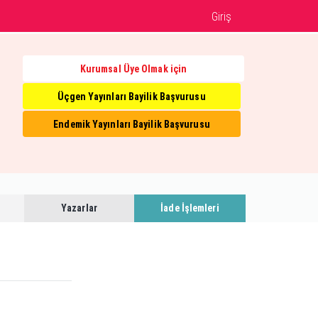
Giriş
Kurumsal Üye Olmak için
Üçgen Yayınları Bayilik Başvurusu
Endemik Yayınları Bayilik Başvurusu
Yazarlar
İade İşlemleri