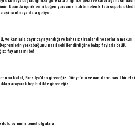
eyi okumaya başladığınıza göre kitap ilginizi çekti ve karar aşamasındası
limin Ucunda içeriklerini beğeniyorsanız muhtemelen kitabı sepete ekledi
na aşina olmayanlara geliyor.
 volkanlarla cayır cayır yandığı ve bahtsız tiranlar dinozorların makus
 Depremlerin yerkabuğunu nasıl şekillendirdiğine bakıp faylarla örülü
ğız: fay anasını be!
er ucu Natal, Brezilya’dan gireceğiz. Dünya’nın ve canlıların nasıl bir etk
ukları arayarak hep birlikte göreceğiz.
e dolu evrimini temel olgulara