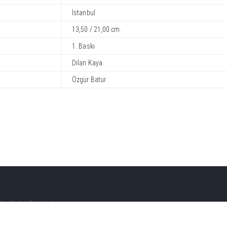
İstanbul
13,50 / 21,00 cm.
1. Baskı
Dilan Kaya
Özgür Batur
çelievler /İstanbul