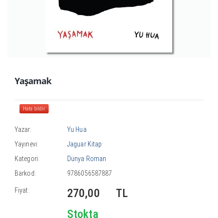
Yaşamak
Hata bildir
Yazar:
Yu Hua
Yayınevi:
Jaguar Kitap
Kategori:
Dünya Roman
Barkod:
9786056587887
Fiyat:
270,00
TL
Stokta